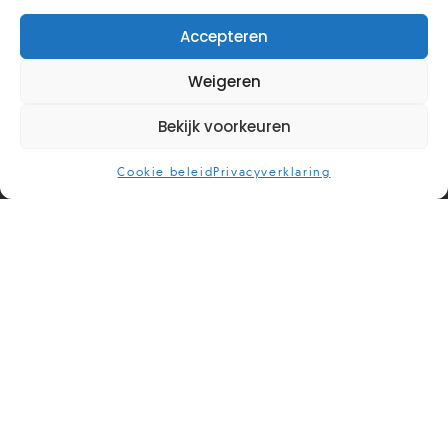
Accepteren
Weigeren
Bekijk voorkeuren
Cookie beleid
Privacyverklaring
Wat is de 'Houd Me Vast'
training?
De Houd Me Vast training (HMV) is een programma
gebaseerd op het gelijknamig boek van
Sue
Johnson
. Dit is een wereldwijde bestseller die het