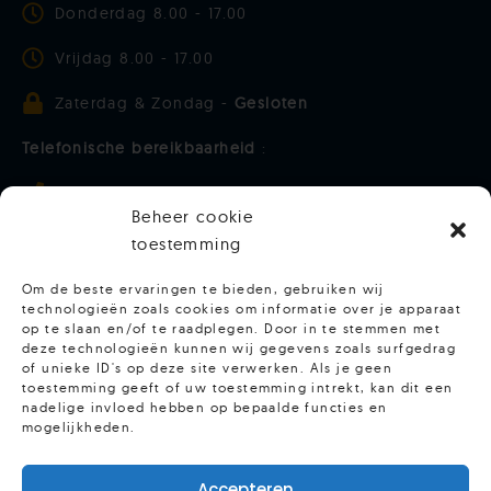
Donderdag 8.00 - 17.00
Vrijdag 8.00 - 17.00
Zaterdag & Zondag -
Gesloten
Telefonische bereikbaarheid
:
Maandag t/m donderdag 9.00 - 15.00
Beheer cookie
Vrijdag - 9.00 - 13.00
toestemming
Om de beste ervaringen te bieden, gebruiken wij
Meer zien van Hoofdpersoon? Volg ons
technologieën zoals cookies om informatie over je apparaat
op te slaan en/of te raadplegen. Door in te stemmen met
deze technologieën kunnen wij gegevens zoals surfgedrag
of unieke ID's op deze site verwerken. Als je geen
toestemming geeft of uw toestemming intrekt, kan dit een
nadelige invloed hebben op bepaalde functies en
mogelijkheden.
Accepteren