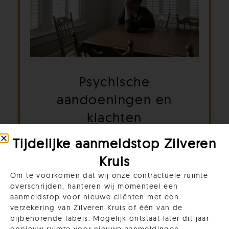
Psychische
aandoeningen en
klachten
Tijdelijke aanmeldstop Zilveren
Welke verschillende psychische
aandoeningen en klachten zijn er?
Kruis
Meer Lezen
Om te voorkomen dat wij onze contractuele ruimte
overschrijden, hanteren wij momenteel een
aanmeldstop voor nieuwe cliënten met een
verzekering van Zilveren Kruis of één van de
bijbehorende labels. Mogelijk ontstaat later dit jaar