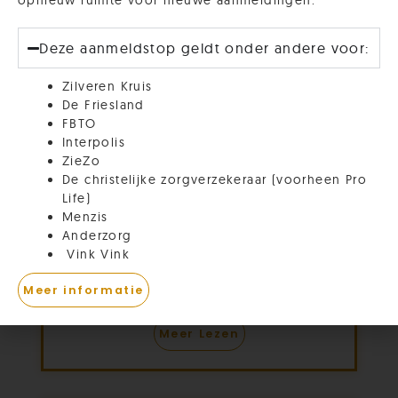
opnieuw ruimte voor nieuwe aanmeldingen.
Deze aanmeldstop geldt onder andere voor:
Zilveren Kruis
De Friesland
FBTO
Interpolis
ZieZo
De christelijke zorgverzekeraar (voorheen Pro
Life)
Relaties
Menzis
Anderzorg
Vink Vink
Wat is de basis van een goede relatie
en hoe doorbreek je negatieve
Meer informatie
patronen? Dit en nog veel meer!
Meer Lezen