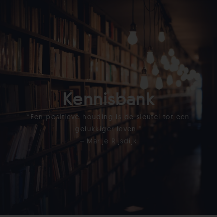
Kennisbank
“Een positieve houding is de sleutel tot een
gelukkiger leven.”
– Marije Rijsdijk