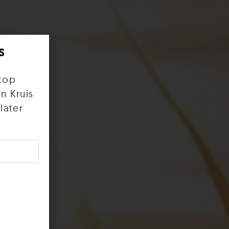
s
top
n Kruis
later