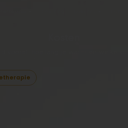
atietherapie
Coaching
Over ons
Contac
Kosten
eid vooraf: hoe lang je wacht en welke ko
ietherapie