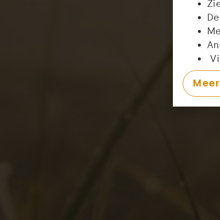
Zi
De
Me
An
Vi
Meer