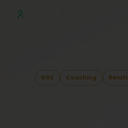
GGZ
Rel
Duidelijkh
GGZ
Coaching
Relat