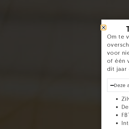
Om te v
oversch
voor ni
of één 
dit jaa
Deze 
Zi
De
FB
In