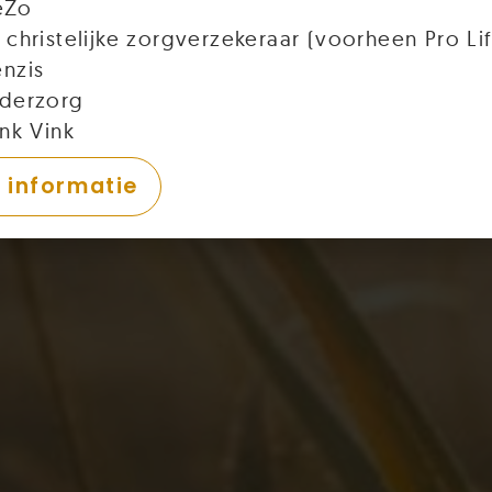
eZo
 christelijke zorgverzekeraar (voorheen Pro Li
nzis
derzorg
nk Vink
 informatie