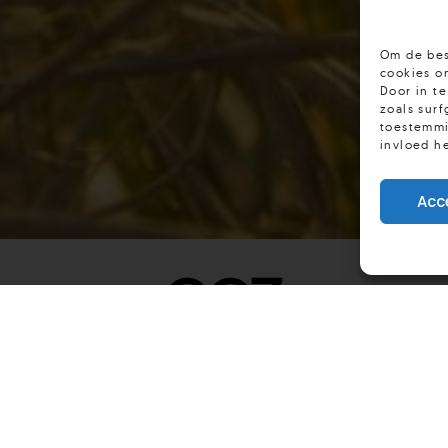
Om de bes
cookies om
Door in t
zoals surf
toestemmi
invloed h
Acc
GGZ
mea-verzekerden