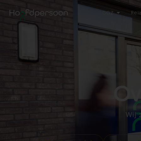
GGZ
Rel
Ov
Wij 