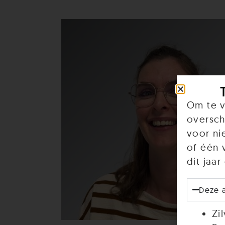
Om te v
oversch
voor ni
of één 
dit jaa
Deze 
Zi