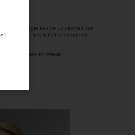
aar
hotherapeut
che Psychologie aan de Universiteit van
fe)
brede ervaring met schematherapie en
oloog in Almere en Weesp.