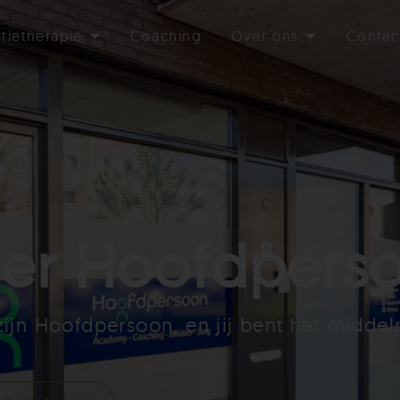
atietherapie
Coaching
Over ons
Contac
er Hoofdpers
zijn Hoofdpersoon, en jij bent het middel