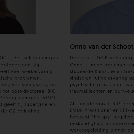
Onno van der Schoot
GCT - EFT relatietherapeut
Directeur - GZ Psycholoog -
Hoofdpersoon. Zij
Onno is mede-oprichter va
heeft veel werkervaring
studeerde Klinische en Gez
hische problemen,
sindsdien ruime ervaring 
ten, verslavingszorg en
psychische problemen, waa
d tot post-doctoraal BIG
traumaklachten en burn-out
 Gedragstherapeut VGCT,
Als postdoctoraal BIG-ger
 geeft zij supervisie en
EMDR Practitioner en EFT-re
 de GZ-opleiding.
Focused Therapy) begeleidt
deskundigheid en betrokken
werkbegeleiding binnen de