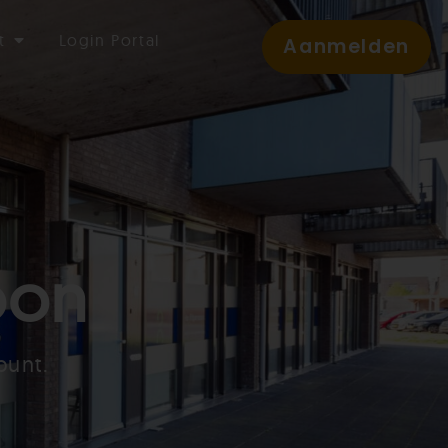
t
Login Portal
Aanmelden
oon
punt.