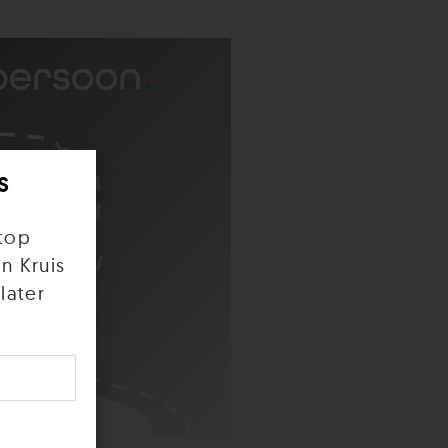
s
top
n Kruis
later