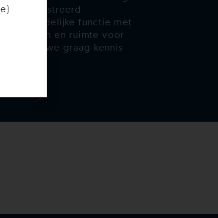
fe)
BIG-geregistreerd
een inhoudelijke functie met
orte lijnen en ruimte voor
Dan maken we graag kennis
er Info