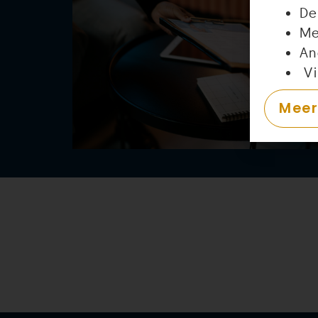
De
Me
An
Vi
Meer