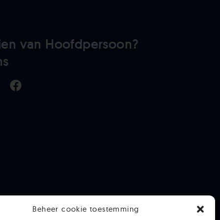
ien van Hoofdpersoon?
ns
Beheer cookie toestemming