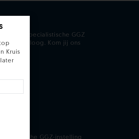
s
g
 Basis en Specialistische GGZ
 GZ-psycholoog. Kom jij ons
top
n Kruis
later
er Info
ut BIG
ecialistische GGZ-instelling