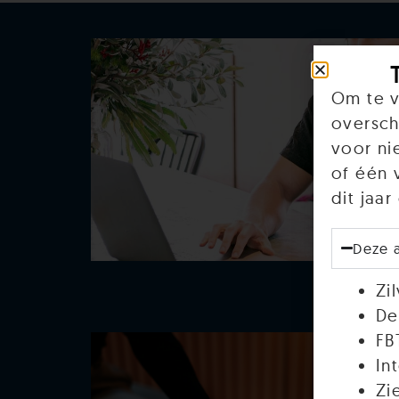
Om te v
oversch
voor ni
of één 
dit jaa
Deze 
Zi
De
FB
In
Zi