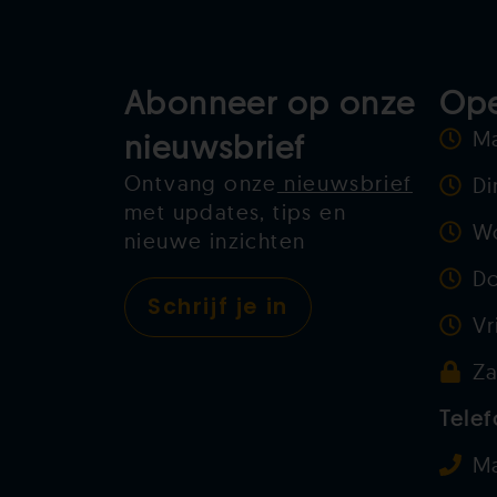
Abonneer op onze
Ope
Ma
nieuwsbrief
Ontvang onze
nieuwsbrief
Di
met updates, tips en
Wo
nieuwe inzichten
Do
Schrijf je in
Vr
Za
Telef
Ma