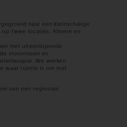
rgegroeid naar een kleinschalige
d, op twee locaties: Almere en
nen met uiteenlopende
de stoornissen en
latietherapie. We werken
 en waar ruimte is om met
eel van een regionaal
.