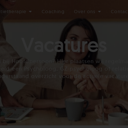
atietherapie
Coaching
Over ons
Contac
Vacatures
n bij Hoofdpersoon? Hier plaatsen wij regelma
eld een Psycholoog, GZ-psycholoog of relati
nderstaand overzicht voor de actuele vacature