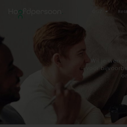
GGZ
Rel
Wil je werke
voor bijvoorbe
o