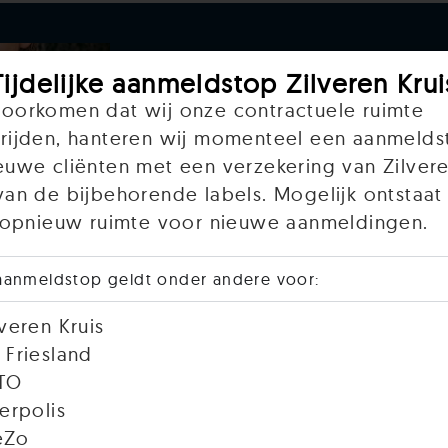
Tijdelijke aanmeldstop Zilveren Krui
Vacature GZ-psycholoo
oorkomen dat wij onze contractuele ruimte
Voor onze instelling in de
zijn wij op zoek naar een
rijden, hanteren wij momenteel een aanmelds
team versterken?
euwe cliënten met een verzekering van Zilvere
van de bijbehorende labels. Mogelijk ontstaat 
Me
r opnieuw ruimte voor nieuwe aanmeldingen.
aanmeldstop geldt onder andere voor:
lveren Kruis
 Friesland
TO
terpolis
Vacature Psychotherape
eZo
Voor onze kleinschalige sp