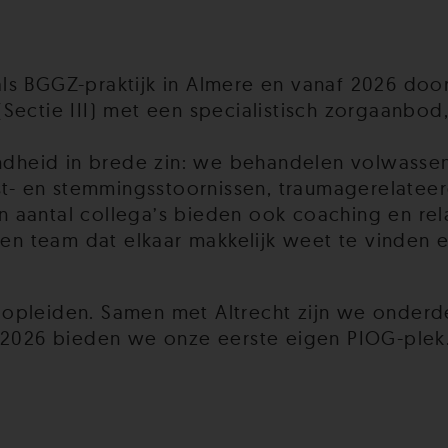
als BGGZ-praktijk in Almere en vanaf 2026 doo
(Sectie III) met een specialistisch zorgaanbo
ndheid in brede zin: we behandelen volwasse
t- en stemmingsstoornissen, traumagerelateer
n aantal collega’s bieden ook coaching en re
n een team dat elkaar makkelijk weet te vinden
 opleiden. Samen met Altrecht zijn we onderd
2026 bieden we onze eerste eigen PIOG-plek