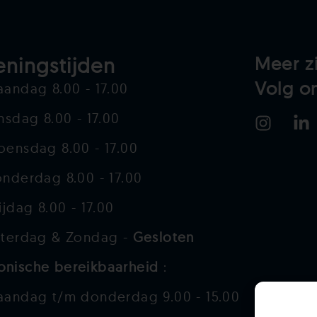
ningstijden
Meer z
Volg o
andag 8.00 - 17.00
nsdag 8.00 - 17.00
ensdag 8.00 - 17.00
nderdag 8.00 - 17.00
ijdag 8.00 - 17.00
terdag & Zondag -
Gesloten
onische bereikbaarheid
:
andag t/m donderdag 9.00 - 15.00