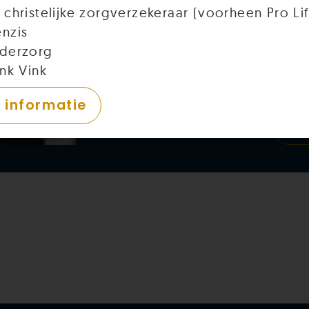
 christelijke zorgverzekeraar (voorheen Pro Li
zijn wij op zoek naar een 
psychotherapeut. Zoek jij 
nzis
professionele autonomie, k
derzorg
echte behandelrelaties? 
nk Vink
met je.
 informatie
Me