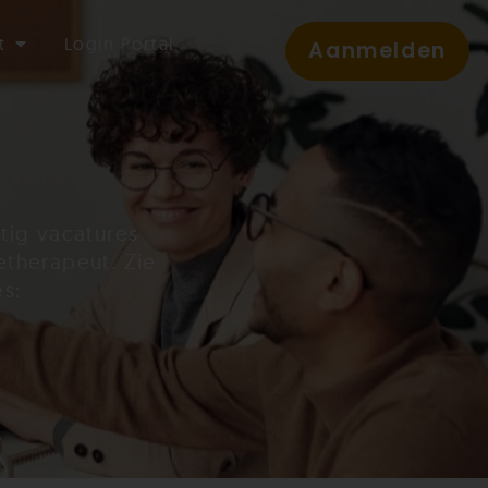
t
Login Portal
Aanmelden
tig vacatures
etherapeut. Zie
s: