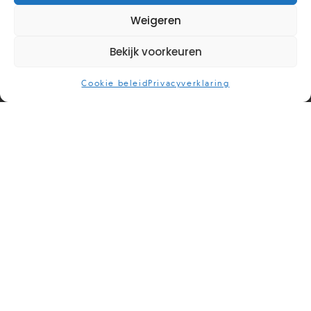
Weigeren
Bekijk voorkeuren
Cookie beleid
Privacyverklaring
We helpen jou verder
Behandelingen
Waarmee
Praktische
CGT
kan ik
info
EMDR
terecht?
Kosten
ACT
Wachttijden