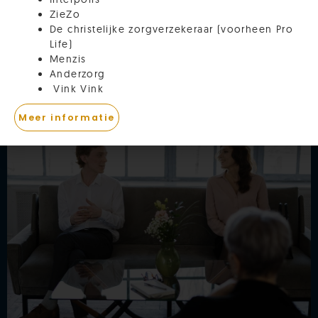
ZieZo
De christelijke zorgverzekeraar (voorheen Pro
Life)
Gratis E-book Relaties
Menzis
Anderzorg
Vink Vink
Meer informatie