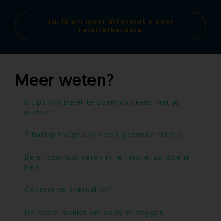
Ja, ik wil meer informatie over
relatietherapie
Meer weten?
6 tips om beter te communiceren met je
partner
7 basisprincipes van een gezonde relatie
Beter communiceren in je relatie: zo doe je
het!
Context en seksualiteit
De beste manier om sorry te zeggen..