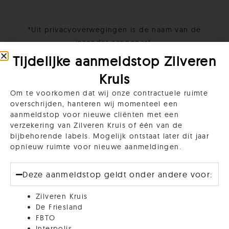
*Uit privacyoverwegingen is de naam van de
inzender aangepast.
** Heb je zelf een interessante/leuke/prangende
Tijdelijke aanmeldstop Zilveren
lezersvraag?
Kruis
Laat het ons weten
!
Om te voorkomen dat wij onze contractuele ruimte
overschrijden, hanteren wij momenteel een
aanmeldstop voor nieuwe cliënten met een
verzekering van Zilveren Kruis of één van de
bijbehorende labels. Mogelijk ontstaat later dit jaar
opnieuw ruimte voor nieuwe aanmeldingen.
Deze aanmeldstop geldt onder andere voor:
Zilveren Kruis
De Friesland
FBTO
Interpolis