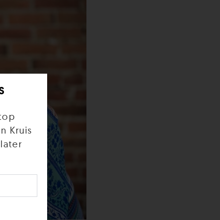
s
top
n Kruis
later