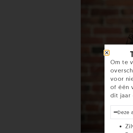
Om te v
oversch
voor ni
of één 
dit jaa
Deze 
Zi