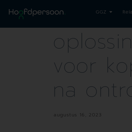
EFT: ee
GGZ
Rel
oplossi
voor ko
na ont
augustus 16, 2023