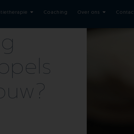
n
atietherapie
Coaching
Over ons
Contac
ng
ppels
rouw?