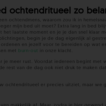
 ochtendritueel zo belan
geen ochtendmens, waarom zou ik in hemelsnaa
eger mijn bed uit moet? Extra lang in bed blijv
ot het laatste moment en je je dan snel klaar
lichtingen, begin je de dag eigenlijk al gestre
ordenen en jezelf voor te bereiden op wat er
nsen met
burn-out
in onze klacht.
 je meer rust. Voordat iedereen begint met we
je de rest van de dag ook niet druk te maken d
uw ochtendritueel er precies uitziet, maar we 
en makkelijk af. Maar, zodra je hier gewend aan