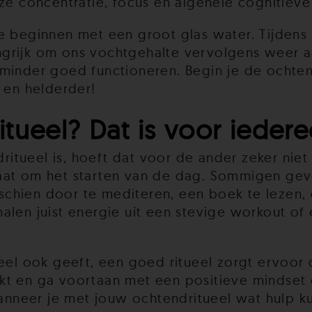
ze concentratie, focus en algehele cognitieve 
e beginnen met een groot glas water. Tijdens 
langrijk om ons vochtgehalte vervolgens weer a
 minder goed functioneren. Begin je de ocht
 en helderder!
ueel? Dat is voor iedere
ueel is, hoeft dat voor de ander zeker niet te
aat om het starten van de dag. Sommigen gev
isschien door te mediteren, een boek te lezen,
alen juist energie uit een stevige workout of 
eel ook geeft, een goed ritueel zorgt ervoor d
t en ga voortaan met een positieve mindset e
nneer je met jouw ochtendritueel wat hulp ku