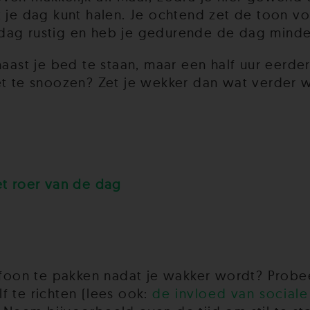
 je dag kunt halen. Je ochtend zet de toon vo
je dag rustig en heb je gedurende de dag mind
naast je bed te staan, maar een half uur eerde
et te snoozen? Zet je wekker dan wat verder 
et roer van de dag
lefoon te pakken nadat je wakker wordt? Probee
f te richten (lees ook:
de invloed van social