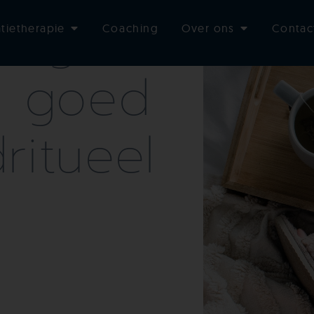
ang
atietherapie
Coaching
Over ons
Contac
n goed
ritueel