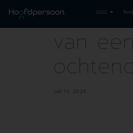
Het bel
GGZ
Rel
van ee
ochtend
juli 13, 2023