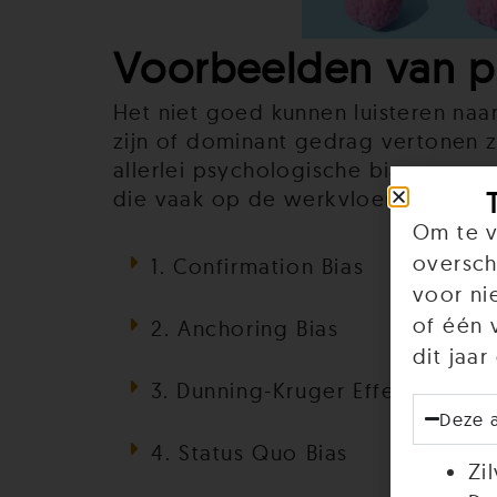
Voorbeelden van p
Het niet goed kunnen luisteren naa
zijn of dominant gedrag vertonen 
allerlei psychologische biases voor
die vaak op de werkvloer voorkom
Om te v
oversch
1. Confirmation Bias
voor ni
of één 
2. Anchoring Bias
dit jaa
3. Dunning-Kruger Effect
Deze 
4. Status Quo Bias
Zi