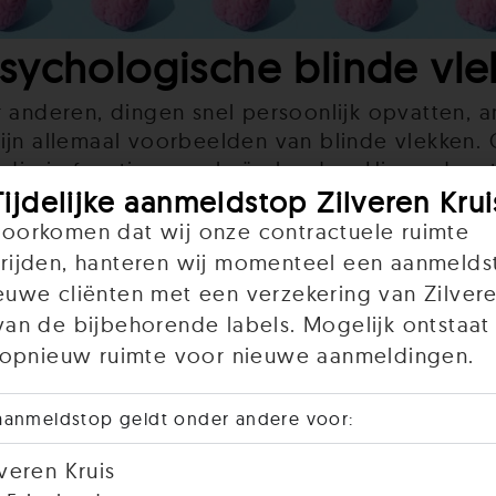
sychologische blinde vle
r anderen, dingen snel persoonlijk opvatten, 
zijn allemaal voorbeelden van blinde vlekken
 die je functioneren beïnvloeden. Hieronder s
Tijdelijke aanmeldstop Zilveren Krui
en.
oorkomen dat wij onze contractuele ruimte
rijden, hanteren wij momenteel een aanmelds
euwe cliënten met een verzekering van Zilvere
van de bijbehorende labels. Mogelijk ontstaat 
r opnieuw ruimte voor nieuwe aanmeldingen.
aanmeldstop geldt onder andere voor:
lveren Kruis