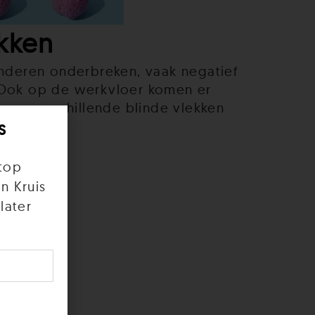
kken
anderen onderbreken, vaak negatief
. Ook op de werkvloer komen er
taan verschillende blinde vlekken
s
top
n Kruis
later