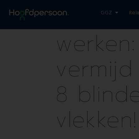
Effectie
GGZ
Rel
werken:
vermijd
8 blind
vlekken!