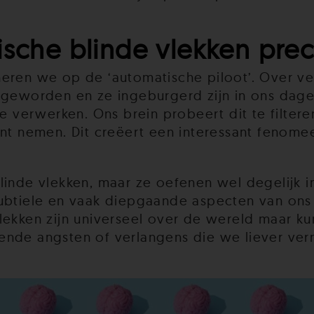
ische blinde vlekken prec
neren we op de ‘automatische piloot’. Over v
 geworden en ze ingeburgerd zijn in ons dagel
te verwerken. Ons brein probeert dit te filte
unt nemen. Dit creëert een interessant fenomee
linde vlekken, maar ze oefenen wel degelijk 
ubtiele en vaak diepgaande aspecten van ons 
lekken zijn universeel over de wereld maar k
ende angsten of verlangens die we liever ver