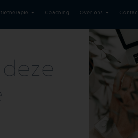
ver
atietherapie
Coaching
Over ons
Contac
 deze
e