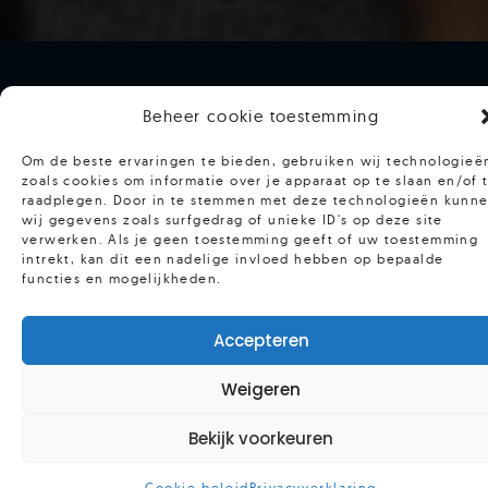
Beheer cookie toestemming
Wat is onze Academy?
Om de beste ervaringen te bieden, gebruiken wij technologieë
zoals cookies om informatie over je apparaat op te slaan en/of 
Hoofpersoon Academy staat in het teken van
raadplegen. Door in te stemmen met deze technologieën kunn
wij gegevens zoals surfgedrag of unieke ID's op deze site
cursussen die jouw persoonlijke ontwikkeling
verwerken. Als je geen toestemming geeft of uw toestemming
stimuleren. Persoonlijke ontwikkeling vindt
intrekt, kan dit een nadelige invloed hebben op bepaalde
functies en mogelijkheden.
namelijk ons hele leven plaats. Waar je als kind
bij de hand genomen wordt, kom je er daarna
steeds meer zelf voor te staan. Hoofdpersoon
Accepteren
Academy is opgericht vanuit het geloof dat we
Weigeren
allemaal unieke, creatieve en waardevolle
mensen zijn. Welke cursus biedt jou de
Bekijk voorkeuren
helpende hand naar de krachtigste versie van
jezelf?
Cookie beleid
Privacyverklaring