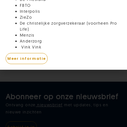
FBTO
Interpolis
ZieZo
De christelijke zorgverzekeraar (voorheen Pro
Life)
Menzis
Anderzorg
Vink Vink
Meer informatie
Abonneer op onze nieuwsbrief
Ontvang onze
nieuwsbrief
met updates, tips en
nieuwe inzichten
Schrijf je in