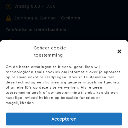
Vrijdag 8.00 - 17.00
Zaterdag & Zondag -
Gesloten
Telefonische bereikbaarheid
:
Maandag t/m donderdag 9.00 - 15.00
Beheer cookie
Vrijdag - 9.00 - 13.00
toestemming
Om de beste ervaringen te bieden, gebruiken wij
Meer zien van Hoofdpersoon? Volg ons
technologieën zoals cookies om informatie over je apparaat
op te slaan en/of te raadplegen. Door in te stemmen met
deze technologieën kunnen wij gegevens zoals surfgedrag
of unieke ID's op deze site verwerken. Als je geen
toestemming geeft of uw toestemming intrekt, kan dit een
nadelige invloed hebben op bepaalde functies en
mogelijkheden.
Accepteren
© 2025 Hoofdpersoon - Kvk 65978560 -