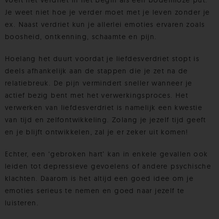
voelt het verdriet in het begin als een bodemloze put.
Je weet niet hoe je verder moet met je leven zonder je
ex. Naast verdriet kun je allerlei emoties ervaren zoals
boosheid, ontkenning, schaamte en pijn.
Hoelang het duurt voordat je liefdesverdriet stopt is
deels afhankelijk aan de stappen die je zet na de
relatiebreuk. De pijn vermindert sneller wanneer je
actief bezig bent met het verwerkingsproces. Het
verwerken van liefdesverdriet is namelijk een kwestie
van tijd en zelfontwikkeling. Zolang je jezelf tijd geeft
en je blijft ontwikkelen, zal je er zeker uit komen!
Echter, een ‘gebroken hart’ kan in enkele gevallen ook
leiden tot depressieve gevoelens of andere psychische
klachten. Daarom is het altijd een goed idee om je
emoties serieus te nemen en goed naar jezelf te
luisteren.