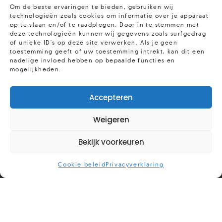
Om de beste ervaringen te bieden, gebruiken wij
zonder je partner geen toekomst hebt. Soms voelt het
technologieën zoals cookies om informatie over je apparaat
alsof alles onbelangrijk is. Hoewel je je in het begin
op te slaan en/of te raadplegen. Door in te stemmen met
deze technologieën kunnen wij gegevens zoals surfgedrag
misschien niet wilt denken aan de toekomst, is het
of unieke ID's op deze site verwerken. Als je geen
belangrijk om te weten dat het verdriet niet altijd blijft.
toestemming geeft of uw toestemming intrekt, kan dit een
nadelige invloed hebben op bepaalde functies en
Blijf daarom positieve beslissingen nemen, want die
mogelijkheden.
verbeteren ook de kwaliteit van je leven ‘post-relatie’.
In moeilijke tijden zijn positieve gedachten erg
Accepteren
belangrijk. Als je iets leuks bedenkt om te doen,
gebruik het dan. Het is zonde om altijd op het
Weigeren
negatieve te focussen. Dat lost niets op!
Bekijk voorkeuren
3: Verwerken: zoek een
uitlaatklep
Cookie beleid
Privacyverklaring
Het is belangrijk om gezonde manieren te vinden om je
liefdesverdriet te verwerken en je pijn te uiten. Eén
manier is door erover te praten met vrienden en familie.
Er zijn echter ook andere manieren om de minnepijn te