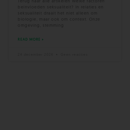
Terug naar alle artikelen Welke factoren
beïnvloeden seksualiteit? In relaties en
seksualiteit draait het niet alleen om
biologie, maar ook om context. Onze
omgeving, stemming
READ MORE »
24 december 2024
Geen reacties