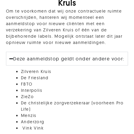
Kruis
voor het hele bedrijf, inclusief trainingen op de
werkvloer? Neem
contact
met ons op voor de
Om te voorkomen dat wij onze contractuele ruimte
overschrijden, hanteren wij momenteel een
mogelijkheden.
aanmeldstop voor nieuwe cliënten met een
verzekering van Zilveren Kruis of één van de
bijbehorende labels. Mogelijk ontstaat later dit jaar
opnieuw ruimte voor nieuwe aanmeldingen.
Deze blog delen?
Deze aanmeldstop geldt onder andere voor:
Zilveren Kruis
Facebook
Twitter
De Friesland
FBTO
Interpolis
LinkedIn
WhatsApp
ZieZo
De christelijke zorgverzekeraar (voorheen Pro
Email
Life)
Menzis
Anderzorg
Vink Vink