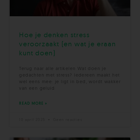
Hoe je denken stress
veroorzaakt (en wat je eraan
kunt doen)
Terug naar alle artikelen Wat doen je
gedachten met stress? Iedereen maakt het
wel eens mee: je ligt in bed, wordt wakker
van een geluid
READ MORE »
10 april 2025
Geen reacties