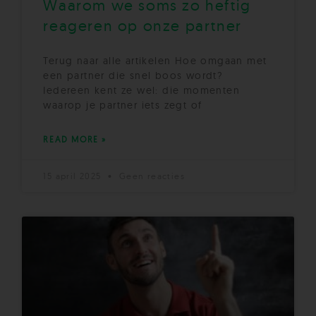
Waarom we soms zo heftig
reageren op onze partner
Terug naar alle artikelen Hoe omgaan met
een partner die snel boos wordt?
Iedereen kent ze wel: die momenten
waarop je partner iets zegt of
READ MORE »
15 april 2025
Geen reacties