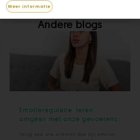
Meer informatie
Andere blogs
Emotieregulatie: leren
omgaan met onze gevoelens
Terug naar alle artikelen Wat zijn emoties