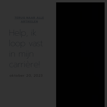
TERUG NAAR ALLE
ARTIKELEN
Help, ik
loop vast
in mijn
carrière!
oktober 20, 2023