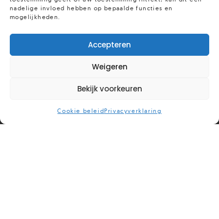
nadelige invloed hebben op bepaalde functies en
mogelijkheden.
Accepteren
Weigeren
Bekijk voorkeuren
Cookie beleid
Privacyverklaring
Waar onze kracht ligt
Bij Hoofdpersoon hanteren wij een inclusieve
benadering: wij geloven dat goede geestelijke