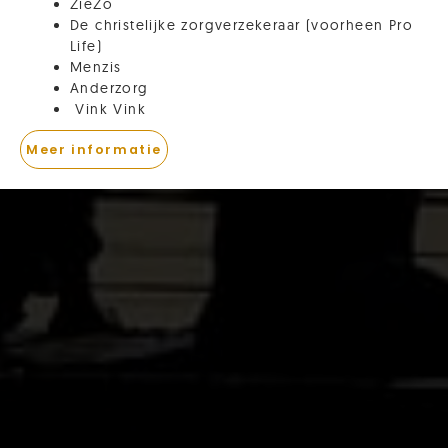
ZieZo
De christelijke zorgverzekeraar (voorheen Pro
Life)
Menzis
Anderzorg
Vink Vink
Meer informatie