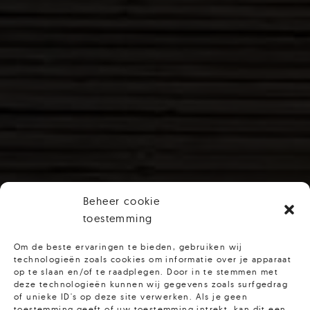
Beheer cookie
toestemming
Om de beste ervaringen te bieden, gebruiken wij
technologieën zoals cookies om informatie over je apparaat
op te slaan en/of te raadplegen. Door in te stemmen met
deze technologieën kunnen wij gegevens zoals surfgedrag
of unieke ID's op deze site verwerken. Als je geen
toestemming geeft of uw toestemming intrekt, kan dit een