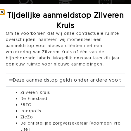
Ontmoet
Deel kennis,
Help elkaar
Tijdelijke aanmeldstop Zilveren
gelijkgestemden
tips en
om dichter
Kruis
en/of
ervaringen
bij
Om te voorkomen dat wij onze contractuele ruimte
lotgenoten
persoonlijke
overschrijden, hanteren wij momenteel een
doelen te
aanmeldstop voor nieuwe cliënten met een
komen
verzekering van Zilveren Kruis of één van de
bijbehorende labels. Mogelijk ontstaat later dit jaar
Het willen verbinden zit ingebakken in ons brein
opnieuw ruimte voor nieuwe aanmeldingen.
en raakt onze meest basale behoeftes. Het delen
van ervaringen, emoties en kennis is hier een
Deze aanmeldstop geldt onder andere voor:
belangrijke factor in. We voelen ons gesteund en
kunnen wat betekenen voor een ander.
Zilveren Kruis
De Friesland
Laat je helpen vandaag. Of: kan jij iemand steunen
FBTO
die het hard nodig heeft?
Interpolis
ZieZo
De christelijke zorgverzekeraar (voorheen Pro
Life)