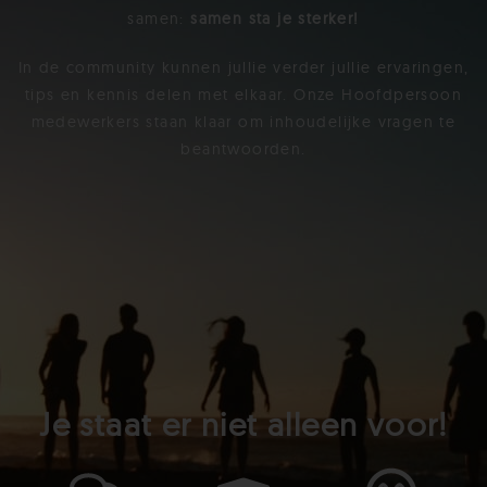
samen:
samen sta je sterker!
In de community kunnen jullie verder jullie ervaringen,
tips en kennis delen met elkaar. Onze Hoofdpersoon
medewerkers staan klaar om inhoudelijke vragen te
beantwoorden.
Je staat er niet alleen voor!