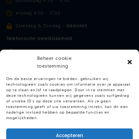
Donderdag 8.00 - 17.00
Vrijdag 8.00 - 17.00
Zaterdag & Zondag -
Gesloten
Telefonische bereikbaarheid
:
Maandag t/m donderdag 9.00 - 15.00
Beheer cookie
Vrijdag - 9.00 - 13.00
toestemming
Om de beste ervaringen te bieden, gebruiken wij
Meer zien van Hoofdpersoon? Volg ons
technologieën zoals cookies om informatie over je apparaat
op te slaan en/of te raadplegen. Door in te stemmen met
deze technologieën kunnen wij gegevens zoals surfgedrag
of unieke ID's op deze site verwerken. Als je geen
toestemming geeft of uw toestemming intrekt, kan dit een
nadelige invloed hebben op bepaalde functies en
mogelijkheden.
Accepteren
© 2025 Hoofdpersoon - Kvk 65978560 -