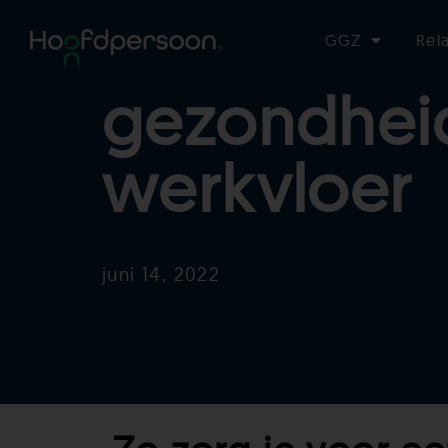
Mentale
GGZ
Rel
gezondhei
werkvloer
juni 14, 2022