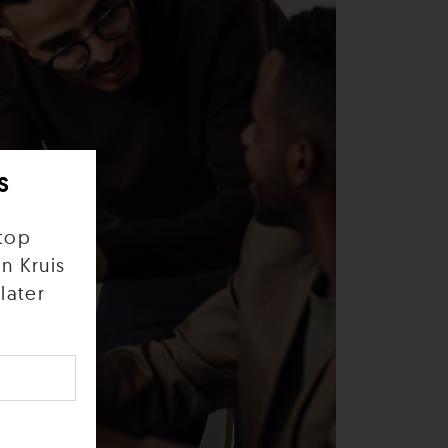
s
top
n Kruis
later