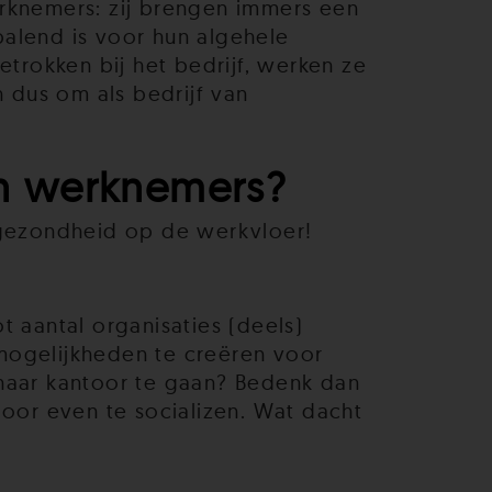
erknemers: zij brengen immers een
palend is voor hun algehele
rokken bij het bedrijf, werken ze
 dus om als bedrijf van
an werknemers?
gezondheid op de werkvloer!
aantal organisaties (deels)
mogelijkheden te creëren voor
 naar kantoor te gaan? Bedenk dan
oor even te socializen. Wat dacht