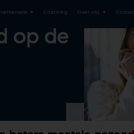
atietherapie
Coaching
Over ons
Contac
d op de