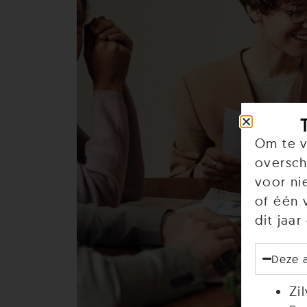
Om te v
oversch
voor ni
of één 
dit jaa
Deze 
Zi