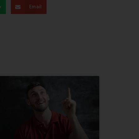
p
Email