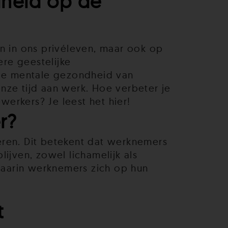
dheid op de
 in ons privéleven, maar ook op
re geestelijke
de mentale gezondheid van
ze tijd aan werk. Hoe verbeter je
erkers? Je leest het hier!
r?
ren. Dit betekent dat werknemers
jven, zowel lichamelijk als
waarin werknemers zich op hun
t