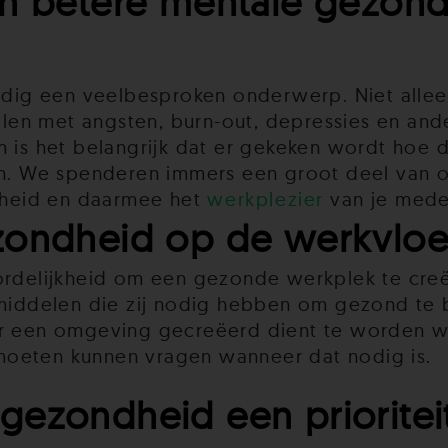
en betere mentale gezon
ig een veelbesproken onderwerp. Niet alleen
en met angsten, burn-out, depressies en ande
is het belangrijk dat er gekeken wordt hoe 
 We spenderen immers een groot deel van on
dheid en daarmee het
werkplezier
van je medew
zondheid op de werkvloe
delijkheid om een gezonde werkplek te creë
ddelen die zij nodig hebben om gezond te bli
 er een omgeving gecreëerd dient te worden 
moeten kunnen vragen wanneer dat nodig is.
gezondheid een prioritei