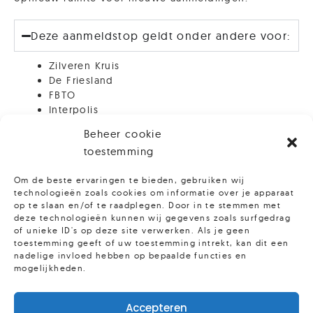
Deze aanmeldstop geldt onder andere voor:
Zilveren Kruis
De Friesland
FBTO
Cursuspagina Leven mét stress
Interpolis
ZieZo
Beheer cookie
De christelijke zorgverzekeraar (voorheen Pro
toestemming
Life)
Menzis
Om de beste ervaringen te bieden, gebruiken wij
Anderzorg
technologieën zoals cookies om informatie over je apparaat
Vink Vink
op te slaan en/of te raadplegen. Door in te stemmen met
deze technologieën kunnen wij gegevens zoals surfgedrag
Meer informatie
of unieke ID's op deze site verwerken. Als je geen
toestemming geeft of uw toestemming intrekt, kan dit een
nadelige invloed hebben op bepaalde functies en
mogelijkheden.
Accepteren