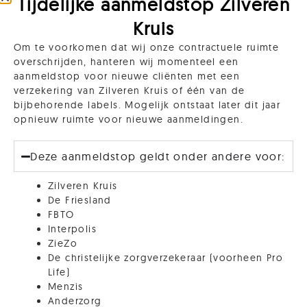
Tijdelijke aanmeldstop Zilveren
Kruis
Om te voorkomen dat wij onze contractuele ruimte
overschrijden, hanteren wij momenteel een
aanmeldstop voor nieuwe cliënten met een
verzekering van Zilveren Kruis of één van de
Bedrijfscoaching Almere
bijbehorende labels. Mogelijk ontstaat later dit jaar
opnieuw ruimte voor nieuwe aanmeldingen.
“
Een mens kan zijn leven veranderen
Deze aanmeldstop geldt onder andere voor:
door zijn houding te veranderen.
“
–
Abraham Maslow
Zilveren Kruis
De Friesland
FBTO
Interpolis
Start Nu
Lees Meer
ZieZo
De christelijke zorgverzekeraar (voorheen Pro
Life)
Menzis
Anderzorg