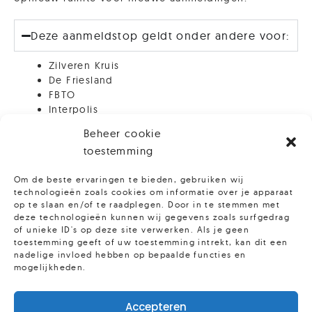
Deze aanmeldstop geldt onder andere voor:
Zilveren Kruis
De Friesland
FBTO
Terug naar hoofdpagina
Interpolis
ZieZo
Beheer cookie
De christelijke zorgverzekeraar (voorheen Pro
toestemming
Life)
Menzis
Om de beste ervaringen te bieden, gebruiken wij
Anderzorg
technologieën zoals cookies om informatie over je apparaat
Vink Vink
op te slaan en/of te raadplegen. Door in te stemmen met
deze technologieën kunnen wij gegevens zoals surfgedrag
Meer informatie
of unieke ID's op deze site verwerken. Als je geen
toestemming geeft of uw toestemming intrekt, kan dit een
nadelige invloed hebben op bepaalde functies en
mogelijkheden.
Accepteren